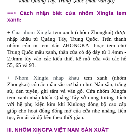
khẩu Quảng Tây, Trung Quốc (mầu vân gỗ)
==>
Cách nhận biết cửa nhôm Xingfa tem
xanh
:
+
Cua nhom Xingfa
tem xanh (nhôm Zhongkai) được
nhập khẩu từ Quảng Tây, Trung Quốc. Trên thanh
nhôm cón in tem dán ZHONGKAI hoặc tem chữ
Trung Quốc mầu xanh, thân cửa có độ dày từ 1.4mm
-
2.0mm tùy vào các kiểu thiết kế mở cửa với các hệ
55, 65 và 93.
+
Nhom Xingfa nhap khau
tem xanh (nhôm
Zhongkai) có các mầu sắc cơ bản như: Nâu sần, trắng
sứ, đen tuyền, ghi sẫm và vân gỗ. Cửa nhôm Xingfa
tem xanh nhập khẩu Quảng Tây sử dụng tương thích
với hệ phụ kiện kim khí Kinlong đồng bộ cao cấp
giúp cho hoạt động đóng mở của cửa nhẹ nhàng, liện
tục, êm ái và độ bền theo thời gian.
III. NHÔM XINGFA VIỆT NAM SẢN XUẤT