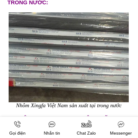
TRONG NƯỚC:
Nhôm Xingfa Việt Nam sản xuất tại trong nước
IV. NHÔM XINGFA PINGLU KHÔNG RÕ
NGUỒN GỐC XUẤT XỨ:
Gọi điện
Nhắn tin
Chat Zalo
Messenger