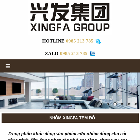
HOTLINE
0985 213 785
ZALO
0985 213 785
▼
NHÔM XINGFA TEM ĐỎ
Trong phân khúc dòng sản phẩm cửa nhôm dùng cho các