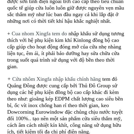
được sơn tĩnh điện ngoài trời cao cấp theo tiêu chuẩn
quốc tế giúp cửa luôn luôn giữ được nguyên vẹn mầu
sắc thẩm mỹ như lúc ban đầu ngay cả khi lắp đặt ở
những nơi có thời tiết khí hậu khắc nghiệt nhất.
+
Cua nhom Xingfa tem do
nhập khẩu sử dụng tương
thích với hệ phụ kiện kim khí Kinlong đồng bộ cao
cấp giúp cho hoạt động đóng mở của cửa nhẹ nhàng
liện tục, êm ái, ít phải bảo dưỡng hay sửa chữa cửa
trong suốt quá trình sử dụng với độ bền theo thời
gian.
+
Cửa nhôm Xingfa nhập khẩu chính hãng
tem đỏ
Quảng Đông được cung cấp bởi Thủ Đô Group sử
dụng các hệ phụ kiện đồng bộ cao cấp khác đi kèm
theo như: gioăng kép EDPM chất lượng cao siêu bền
bỉ, ốc vít inox chống han rỉ theo thời gian, keo
Dowcorning Eurowindow đặc chủng chịu nước tuyệt
đối 100%.. tạo nên một sản phẩm cửa siêu thẩm mỹ,
cách âm cách nhiệt kín khít, công năng sử dụng hữu
ích, tiết kiệm tối đa chi phí điện năng.