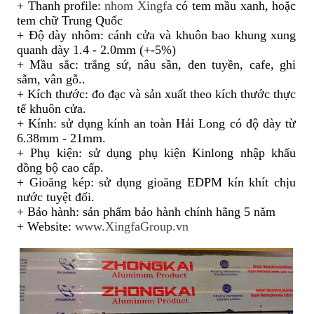
+ Thanh profile:
nhom Xingfa
có tem mầu xanh, hoặc
tem chữ Trung Quốc
+ Độ dày nhôm: cánh cửa và khuôn bao khung xung
quanh dày 1.4
-
2.0mm (+
-
5%)
+ Mầu sắc: trắng sứ, nâu sần, đen tuyền, cafe, ghi
sẫm, vân gỗ..
+ Kích thước: đo đạc và sản xuất theo kích thước thực
tế khuôn cửa.
+ Kính: sử dụng kính an toàn Hải Long có độ dày từ
6.38mm
-
21mm.
+ Phụ kiện: sử dụng phụ kiện Kinlong nhập khẩu
đồng bộ cao cấp.
+ Gioăng kép: sử dụng gioăng EDPM kín khít chịu
nước tuyệt đối.
+ Bảo hành: sản phẩm bảo hành chính hãng 5 năm
+ Website:
www.XingfaGroup.vn