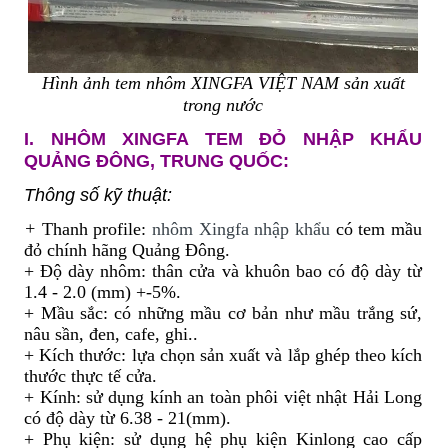
Hình ảnh tem nhôm XINGFA VIỆT NAM sản xuất
trong nước
I.
NHÔM XINGFA TEM ĐỎ
NHẬP KHẨU
QUẢNG ĐÔNG, TRUNG QUỐC:
Thông số kỹ thuật:
+
Thanh profile:
n
hôm Xingfa nhập khẩu
có tem mầu
đỏ chính hãng Quảng Đông.
+ Độ dày nhôm: thân cửa và khuôn bao có độ dày từ
1.4
-
2.0 (mm) +
-
5%.
+ Mầu sắc: có những mầu cơ bản như mầu trắng sứ,
nâu sần, đen, cafe, ghi..
+ Kích thước: lựa chọn sản xuất và lắp ghép theo kích
thước thực tế cửa.
+ Kính: sử dụng kính an toàn phôi việt nhật Hải Long
có độ dày từ 6.38
-
21(mm).
+ Phụ kiện: sử dụng hệ phụ kiện Kinlong cao cấp