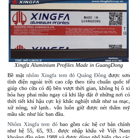
Xingfa Aluminium Profiles Made in GuangDong
Bề mặt
nhôm Xingfa tem đỏ Quảng Đông
được sơn
tĩnh điện ngoài trời cao cấp theo tiêu chuẩn quốc tế
giúp cho cửa có độ bền vượt thời gian, không bị ô xi
hóa hay phai mầu ngay cả khi lắp đặt ở những nơi có
thời tiết khí hậu cực kỳ khắc nghiệt nhất như sa mạc,
xứ nóng, xứ lạnh.. vẫn luôn giữ được nét thẩm mỹ
mầu sắc như lúc ban đầu.
Nhôm Xingfa tem đỏ
bao gồm các hệ cơ bản chính
như hệ 55, 65, 93.. được nhập khẩu về Việt Nam
khoảng đầu năm 1988 và được dùng phổ biến cho các