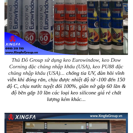
Thủ Đô Group sử dụng keo Eurowindow, keo Dow
Corning đặc chủng nhập khẩu (USA), keo PU88 đặc
chủng nhập khẩu (USA)...
chống tia UV, đàn hồi vĩnh
viễn khi đóng rắn, chịu được nhiệt độ từ -100 đến 150
độ C, chịu nước tuyệt đối 100%, giãn nở gấp 60 lần &
độ bền gấp 10 lần
các loại keo silicone giá rẻ chất
lượng kém khác...