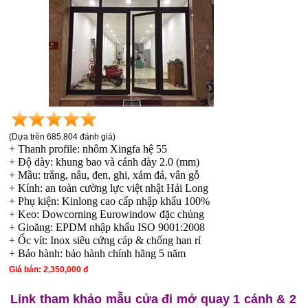
(Dựa trên 685
.804
đánh giá)
+ Thanh profile: nhôm Xingfa hệ 55
+ Độ dày: khung bao và cánh dày 2.0 (mm)
+ Mầu: trắng, nâu, đen, ghi, xám đá, vân gỗ
+ Kính: an toàn cường lực việt nhật Hải Long
+ Phụ kiện: Kinlong cao cấp nhập khẩu 100%
+ Keo: Dowcorning Eurowindow đặc chủng
+ Gioăng: EPDM nhập khẩu ISO 9001:2008
+ Ốc vít: Inox siêu cứng cáp & chống han rỉ
+ Bảo hành: bảo hành chính hãng 5 năm
Giá bán: 2,350,000 đ
Link tham khảo mẫu cửa đi mở quay 1 cánh & 2