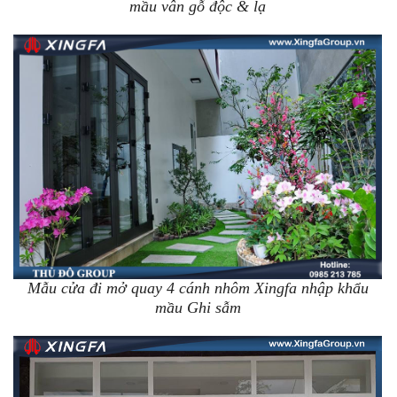
mầu vân gỗ độc & lạ
Mẫu cửa đi mở quay 4 cánh nhôm Xingfa nhập khẩu
mầu Ghi sẫm