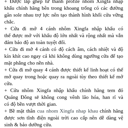
+
Được lắp ghép từ thanh profile nhôm Xingfa nhập
khẩu chính hãng bên trong khoang trống có các đường
gân sole nhau trợ lực nên tạo thành hình khối cửa vững
chắc.
+
Cửa đi mở 4 cánh nhôm Xingfa nhập khẩu có
thể được mở với khẩu độ lớn nhất và rộng nhất mà vẫn
đảm bảo độ an toàn tuyệt đối.
+
Cửa đi mở 4 cánh có độ cách âm, cách nhiệt và độ
kín khít cao ngay cả khi không dùng ngưỡng cửa để tạo
mặt phẳng cho nền nhà.
+
Cửa đi mở quay 4 cánh được thiết kế linh hoạt có thể
mở quay trong hoặc quay ra ngoài tùy theo thiết kế mở
cửa.
+
Cửa nhôm Xingfa nhập khẩu chính hãng tem đỏ
Quảng Đông sẽ
không cong vênh lão hóa, han rỉ và
có độ bền vượt thời gian.
+ Bề mặt thân
cua nhom Xingfa nhap khau
chính hãng
được sơn tĩnh điện ngoài trời cao cấp nên dễ dàng vệ
sinh & bảo dưỡng cửa.