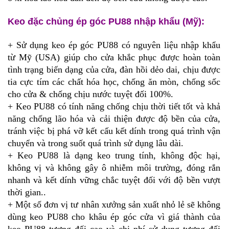
Keo đặc chủng ép góc PU88 nhập khẩu (Mỹ):
+ Sử dụng keo ép góc PU88 có nguyên liệu nhập khẩu
từ Mỹ (USA) giúp cho cửa khắc phục được hoàn toàn
tình trạng biến dạng của cửa, đàn hồi dẻo dai, chịu được
tia cực tím các chất hóa học, chống ăn mòn, chống sốc
cho cửa & chống chịu nước tuyệt đối 100%.
+ Keo PU88 có tính năng chống chịu thời tiết tốt và khả
năng chống lão hóa và cải thiện được độ bền của cửa,
tránh việc bị phá vỡ kết cấu kết dính trong quá trình vận
chuyển và trong suốt quá trình sử dụng lâu dài.
+ Keo PU88 là dạng keo trung tính, không độc hại,
không vị và không gây ô nhiễm môi trường, đóng rắn
nhanh và kết dính vững chắc tuyệt đối với độ bền vượt
thời gian..
+ Một số đơn vị tư nhân xưởng sản xuất nhỏ lẻ sẽ không
dùng keo PU88 cho khâu ép góc cửa vì giá thành của
keo PU88 tương đối cao và chi phí sử dụng tương đối