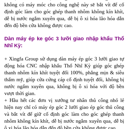
không có máy móc cho công nghệ này sẽ bắt vít để cố
định góc làm cho góc ghép thanh nhôm không kín khít,
dễ bị nước ngắm xuyên qua, dễ bị ô xi hóa lão hóa dẫn
đến độ bền cửa không được cao.
Dàn máy ép ke góc 3 lưỡi giao nhập khẩu Thổ
Nhĩ Kỳ:
+ Xingfa Group sử dụng dàn máy ép góc 3 lưỡi giao tự
động hóa CNC nhập khẩu Thổ Nhĩ Kỳ giúp góc ghép
thanh nhôm kín khít tuyệt đối 100%, phẳng mịn & siêu
thẩm mỹ, giúp cửa cứng cáp cố định tuyệt đối, không bị
nước ngấm xuyên qua, không bị ô xi hóa với độ bền
vượt thời gian.
+ Hầu hết các đơn vị xưởng tư nhân thủ công nhỏ lẻ
hiện nay chỉ có máy ép góc 2 lưỡi giao ép góc thủ công
và bắt vít để giữ cố định góc làm cho góc ghép thanh
nhôm không kín khít, dễ bị nước ngắm xuyên qua, dễ bị
ô xi hóa lão hóa dẫn đến độ bền cửa không được cao.