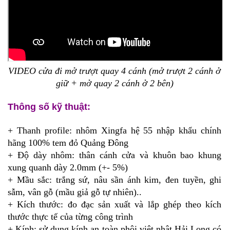
VIDEO cửa đi mở trượt quay 4 cánh (mở trượt 2 cánh ở
giữ + mở quay 2 cánh ở 2 bên)
Thông số kỹ thuật:
+ Thanh profile:
nhôm Xingfa hệ 55 nhập khẩu chính
hãng 100% tem đỏ Quảng Đông
+ Độ dày nhôm: thân cánh cửa và khuôn bao khung
xung quanh dày 2.0mm (+
-
5%)
+ Mầu sắc: trắng sứ, nâu sần ánh kim, đen tuyền, ghi
sẫm, vân gỗ (mầu giả gỗ tự nhiên)..
+ Kích thước: đo đạc sản xuất và lắp ghép theo kích
thước thực tế của từng công trình
+ Kính: sử dụng kính an toàn phôi việt nhật Hải Long có