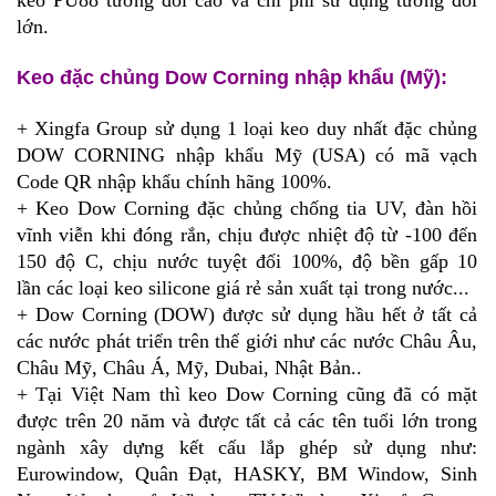
lớn.
Keo đặc chủng Dow Corning nhập khẩu (Mỹ):
+
Xingfa Group sử dụng 1 loại keo duy nhất đặc chủng
DOW CORNING nhập khẩu Mỹ (USA) có mã vạch
Code QR nhập khẩu chính hãng 100%.
+ Keo Dow Corning đặc chủng chống tia UV, đàn hồi
vĩnh viễn khi đóng rắn, chịu được nhiệt độ từ
-
100 đến
150 độ C, chịu nước tuyệt đối 100%, độ bền gấp 10
lần
các loại keo silicone giá rẻ
sản xuất tại trong nước...
+ Dow Corning (DOW) được sử dụng hầu hết ở tất cả
các nước phát triển trên thế giới như các nước Châu Âu,
Châu Mỹ, Châu Á, Mỹ, Dubai, Nhật Bản..
+ Tại Việt Nam thì keo Dow Corning cũng đã có mặt
được trên 20 năm và được tất cả các tên tuổi lớn trong
ngành xây dựng kết cấu lắp ghép sử dụng như:
Eurowindow, Quân Đạt, HASKY, BM Window, Sinh