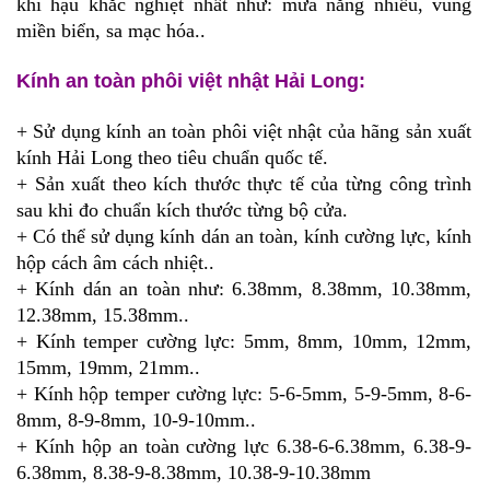
khí hậu khắc nghiệt nhất như: mưa nắng nhiều, vùng
miền biển, sa mạc hóa..
Kính an toàn phôi việt nhật Hải Long:
+ Sử dụng kính an toàn phôi việt nhật của hãng sản xuất
kính Hải Long theo tiêu chuẩn quốc tế.
+ Sản xuất theo kích thước thực tế của từng công trình
sau khi đo chuẩn kích thước từng bộ cửa.
+ Có thể sử dụng kính dán an toàn, kính cường lực, kính
hộp cách âm cách nhiệt..
+ Kính dán an toàn như: 6.38mm, 8.38mm, 10.38mm,
12.38mm, 15.38mm..
+ Kính temper cường lực: 5mm, 8mm, 10mm, 12mm,
15mm, 19mm, 21mm..
+ Kính hộp temper cường lực: 5
-
6
-
5mm, 5
-
9
-
5mm, 8
-
6
-
8mm, 8
-
9
-
8mm, 10
-
9
-
10mm..
+ Kính hộp an toàn cường lực 6.38
-
6
-
6.38mm, 6.38
-
9
-
6.38mm, 8.38
-
9
-
8.38mm, 10.38
-
9
-
10.38mm