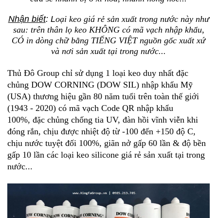
Nhận biết
: L
oại keo giá rẻ sản xuất trong nước này như
sau
: trên thân lọ keo KHÔNG có mã vạch nhập khẩu,
CÓ in dòng chữ bằng TIẾNG VIỆT nguồn gốc xuất xứ
và nơi sản xuất tại trong nước...
Thủ Đô Group chỉ sử dụng 1 loại keo duy nhất đặc
chủng DOW CORNING (DOW SIL) nhập khẩu Mỹ
(USA) thương hiệu gần 80 năm tuổi trên toàn thế giới
(1943
-
2020) có mã vạch Code QR nhập khẩu
100%,
đặc chủng chống tia UV, đàn hồi vĩnh viễn khi
đóng rắn, chịu được nhiệt độ từ
-
100 đến +150 độ C,
chịu nước tuyệt đối 100%, giãn nở gấp 60 lần & độ bền
gấp 10 lần
các loại keo silicone giá rẻ
sản xuất tại trong
nước...