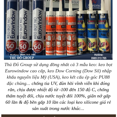
Thủ Đô Group sử dụng đồng nhất cả 3 mẫu keo: keo bọt
Eurowindow cao cấp, keo Dow Corning (Dow Sil) nhập
khẩu nguyên liệu Mỹ (USA), keo kết cấu ép góc PU88
đặc chủng...
chống tia UV, đàn hồi vĩnh viễn khi đóng
rắn, chịu được nhiệt độ từ -100 đến 150 độ C, chống
thấm tuyệt đối, chịu nước tuyệt đối 100%, giãn nở gấp
60 lần & độ bền gấp 10 lần
các loại keo silicone giá rẻ
sản xuất trong nước khác...