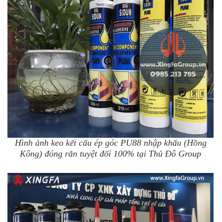
Hình ảnh keo kết cấu ép góc PU88 nhập khẩu (Hồng
Kông) đóng rắn tuyệt đối 100% tại Thủ Đô Group