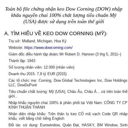
Toàn bộ file chứng nhận keo Dow Corning (DOW) nhập
khẩu nguyên chai 100% chất lượng tiêu chuẩn Mỹ
(USA) được sử dụng trên toàn thế giới
A. TÌM HIỂU VỀ KEO DOW CORNING (MỸ)
:
Trụ sở: Midland, Michigan, Hoa Kỳ
Website:
https://www.dowcorning.com/
Giám đốc điều hành tập đoàn
:
Mr Robert D. Hansen (3 thg 5, 2011–)
Thành lập: 1943
Số lượng nhân viên: 12.000 (nhân viên)
Doanh thu 2015: 7,8 tỷ EUR (2015)
Các tổ chức mẹ: Corning, Dow Global Technologies Inc, Dow Holdings
LLC, DowDuPont
Tiêu chuẩn chất lượng: Mỹ (USA), Châu Âu, Châu Á... và trên toàn thế
giới..
Nhập khẩu nguyên chai 100% & phân phối tại Việt Nam: CÔNG TY CP
KÍNH THUẬN THÀNH
Nhận diện nhập khẩu:
Trên thân lọ keo CÓ mã vạch Code QR nhập
khẩu, viết bằng chữ tiếng English
Đối tác sử dụng:
Eurowindow, Quân Đạt, HASKY, BM Window, Sinh