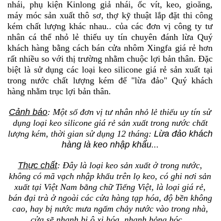
nhái, phụ kiện Kinlong giả nhái, ốc vít, keo, gioăng,
máy móc sản xuất thô sơ, thợ kỹ thuật lắp đặt thi công
kém chất lượng khác nhau.. của các đơn vị công ty tư
nhân cá thể nhỏ lẻ thiếu uy tín chuyên đánh lừa Quý
khách hàng bằng cách bán cửa nhôm Xingfa giá rẻ hơn
rất nhiều so với thị trường nhằm chuộc lợi bản thân. Đặc
biệt là sử dụng các loại keo silicone giá rẻ sản xuất tại
trong nước chất lượng kém để "lừa đảo" Quý khách
hàng nhằm trục lợi bản thân.
Cảnh báo
: Một số đơn vị tư nhân nhỏ lẻ thiếu uy tín sử
dụng loại keo silicone giá rẻ sản xuất trong nước chất
lượng kém, thời gian sử dụng 12 tháng:
Lừa đảo khách
hàng là keo nhập khẩu
...
Thực chất
: Đây là loại keo sản xuất ở trong nước,
không có mã vạch nhập khẩu trên lọ keo, có ghi nơi sản
xuất tại Việt Nam bằng chữ Tiếng Việt, là loại giá rẻ,
bán đại trà ở ngoài các cửa hàng tạp hóa, độ bền không
cao, hay bị nước mưa ngấm chảy nước vào trong nhà,
cửa sẽ nhanh bị ô xi hóa, nhanh hỏng hóc...