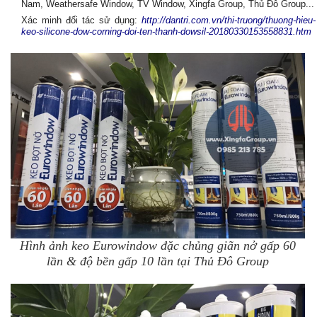
Nam, Weathersafe Window, TV Window, Xingfa Group, Thủ Đô Group...
Xác minh đối tác sử dụng
:
http://dantri.com.vn/thi-truong/thuong-hieu-
keo-silicone-dow-corning-doi-ten-thanh-dowsil-20180330153558831.htm
Hình ảnh keo Eurowindow đặc chủng giãn nở gấp 60
lần & độ bền gấp 10 lần tại Thủ Đô Group