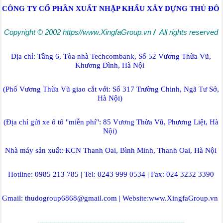
CÔNG TY CỔ PHẦN XUẤT NHẬP KHẨU XÂY DỰNG THỦ ĐÔ
Copyright © 2002
https//www.XingfaGroup.vn
/
All rights reserved
Địa chỉ: Tầng 6, Tòa nhà Techcombank, Số 52 Vương Thừa Vũ,
Khương Đình, Hà Nội
(Phố Vương Thừa Vũ giao cắt với: Số 317 Trường Chinh, Ngã Tư Sở,
Hà Nội)
(Địa chỉ gửi xe ô tô "miễn phí": 85 Vương Thừa Vũ, Phương Liệt, Hà
Nội)
Nhà máy sản xuất: KCN Thanh Oai, Bình Minh, Thanh Oai
, Hà Nội
Hotline: 0985 213 785 | Tel: 0243 999 0534 | Fax: 024 3232 3390
Gmail: thudogroup6868@gmail.com | Website:
www.XingfaGroup.vn
--------------------------------------------------------------------------